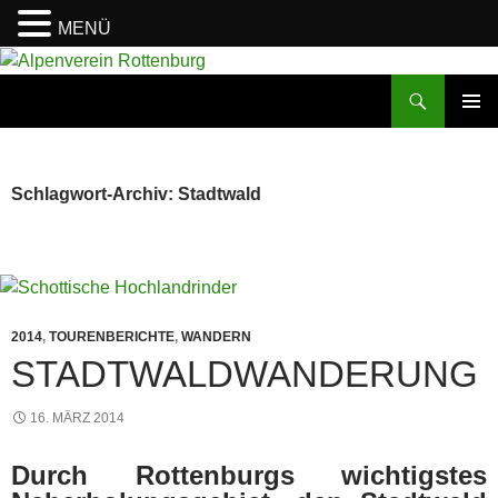
MENÜ
Zum
Inhalt
Suchen
Alpenverein Rottenburg
springen
PRIMÄR
MENÜ
Schlagwort-Archiv: Stadtwald
2014
,
TOURENBERICHTE
,
WANDERN
STADTWALDWANDERUNG
16. MÄRZ 2014
Durch Rottenburgs wichtigstes