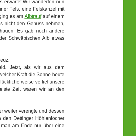
s erwartet.
Wir wanderten nun
er Fels, eine Felskanzel mit
ging es am
Albtrauf
auf einem
uns nicht den Genuss nehmen,
schauen. Es gab noch andere
r der Schwäbischen Alb etwas
reuz.
ld. Jetzt, als wir aus dem
welcher Kraft die Sonne heute
lücklicherweise verlief unsere
iste Zeit waren wir an den
er weiter verengte und dessen
 den Dettinger Höhlenlöcher
al man am Ende nur über eine