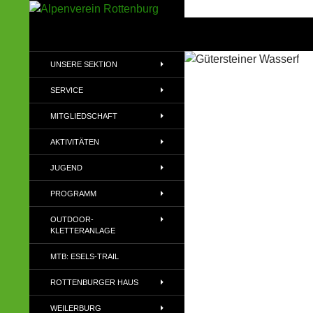
Zum
Inhalt
Suchen
Alpenverein Rottenburg
springen
Sektion des Deutschen
UNSERE SEKTION
Alpenvereins (DAV) e.V
SERVICE
MITGLIEDSCHAFT
AKTIVITÄTEN
JUGEND
PROGRAMM
OUTDOOR-
KLETTERANLAGE
MTB: ESELS-TRAIL
ROTTENBURGER HAUS
WEILERBURG