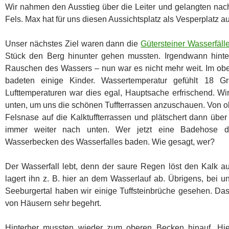
Wir nahmen den Ausstieg über die Leiter und gelangten n
Fels. Max hat für uns diesen Aussichtsplatz als Vesperplatz a
Unser nächstes Ziel waren dann die
Gütersteiner Wasserfäll
Stück den Berg hinunter gehen mussten. Irgendwann hinte
Rauschen des Wassers – nun war es nicht mehr weit. Im ob
badeten einige Kinder. Wassertemperatur gefühlt 18 G
Lufttemperaturen war dies egal, Hauptsache erfrischend. W
unten, um uns die schönen Tuffterrassen anzuschauen. Von ob
Felsnase auf die Kalktuffterrassen und plätschert dann übe
immer weiter nach unten. Wer jetzt eine Badehose d
Wasserbecken des Wasserfalles baden. Wie gesagt, wer?
Der Wasserfall lebt, denn der saure Regen löst den Kalk 
lagert ihn z. B. hier an dem Wasserlauf ab. Übrigens, bei
Seeburgertal haben wir einige Tuffsteinbrüche gesehen. Da
von Häusern sehr begehrt.
Hinterher mussten wieder zum oberen Becken hinauf. Hie