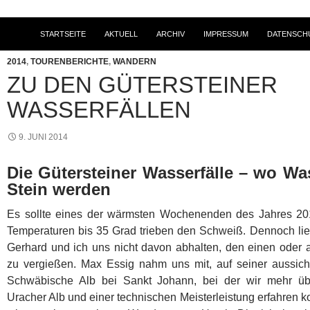
STARTSEITE
AKTUELL
ARCHIV
IMPRESSUM
DATENSCH
2014
,
TOURENBERICHTE
,
WANDERN
ZU DEN GÜTERSTEINER
WASSERFÄLLEN
9. JUNI 2014
Die Gütersteiner Wasserfälle – wo W
Stein werden
Es sollte eines der wärmsten Wochenenden des Jahres 2
Temperaturen bis 35 Grad trieben den Schweiß. Dennoch lie
Gerhard und ich uns nicht davon abhalten, den einen oder
zu vergießen. Max Essig nahm uns mit, auf seiner aussic
Schwäbische Alb bei Sankt Johann, bei der wir mehr üb
Uracher Alb und einer technischen Meisterleistung erfahren 