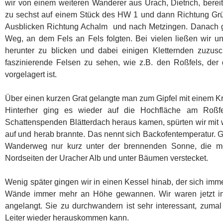
wir von einem weiteren Wanderer aus Urach, Dietrich, bereit
zu sechst auf einem Stück des HW 1 und dann Richtung Grün
Ausblicken Richtung Achalm und nach Metzingen. Danach 
Weg, an dem Fels an Fels folgten. Bei vielen ließen wir 
herunter zu blicken und dabei einigen Kletternden zuzu
faszinierende Felsen zu sehen, wie z.B. den Roßfels, de
vorgelagert ist.
Über einen kurzen Grat gelangte man zum Gipfel mit einem K
Hinterher ging es wieder auf die Hochfläche am Roßfe
Schattenspenden Blätterdach heraus kamen, spürten wir mit 
auf und herab brannte. Das nennt sich Backofentemperatur. G
Wanderweg nur kurz unter der brennenden Sonne, die me
Nordseiten der Uracher Alb und unter Bäumen verstecket.
Wenig später gingen wir in einen Kessel hinab, der sich imm
Wände immer mehr an Höhe gewannen. Wir waren jetzt in
angelangt. Sie zu durchwandern ist sehr interessant, zum
Leiter wieder herauskommen kann.