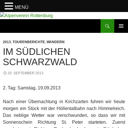
MENÜ
Zum
Inhalt
Suchen
Alpenverein Rottenburg
springen
PRIMÄR
MENÜ
2013
,
TOURENBERICHTE
,
WANDERN
IM SÜDLICHEN
SCHWARZWALD
20. SEPTEMBER 2013
2. Tag: Samstag, 19.09.2013
Nach einer Übernachtung in Kirchzarten fuhren wir heute
morgen ein Stück mit der Höllentalbahn nach Himmelreich.
Das neblige Wetter war verschwunden, so dass wir mit
Sonnenschein Richtung St. Peter starteten. Zuerst