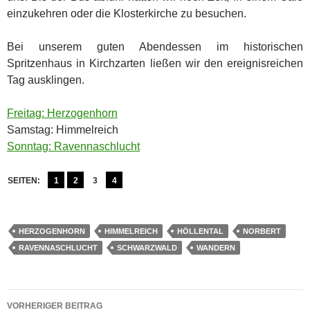
einzukehren oder die Klosterkirche zu besuchen.
Bei unserem guten Abendessen im historischen
Spritzenhaus in Kirchzarten ließen wir den ereignisreichen
Tag ausklingen.
Freitag: Herzogenhorn
Samstag: Himmelreich
Sonntag: Ravennaschlucht
SEITEN:
1
2
3
4
HERZOGENHORN
HIMMELREICH
HÖLLENTAL
NORBERT
RAVENNASCHLUCHT
SCHWARZWALD
WANDERN
Beitragsnavigation
VORHERIGER BEITRAG