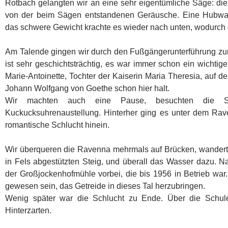
Rotbach gelangten wir an eine sehr eigentümliche Säge: d
von der beim Sägen entstandenen Geräusche. Eine Hubwal
das schwere Gewicht krachte es wieder nach unten, wodurch 
Am Talende gingen wir durch den Fußgängerunterführung zu
ist sehr geschichtsträchtig, es war immer schon ein wichti
Marie-Antoinette, Tochter der Kaiserin Maria Theresia, auf
Johann Wolfgang von Goethe schon hier halt.
Wir machten auch eine Pause, besuchten die Sc
Kuckucksuhrenaustellung. Hinterher ging es unter dem Rav
romantische Schlucht hinein.
Wir überqueren die Ravenna mehrmals auf Brücken, wanderte
in Fels abgestützten Steig, und überall das Wasser dazu. 
der Großjockenhofmühle vorbei, die bis 1956 in Betrieb wa
gewesen sein, das Getreide in dieses Tal herzubringen.
Wenig später war die Schlucht zu Ende. Über die Schule 
Hinterzarten.