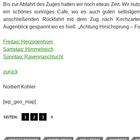
Bis zur Abfahrt des Zuges hatten wir noch etwas Zeit. Wir nutz
ein schönes sonniges Cafe, wo es auch guten selbstge
anschließenden Rückfahrt mit dem Zug nach Kirchzart
Augenblick gespannt wo es hieß „Achtung Hirschsprung – Foto
Freitag: Herzogenhorn
Samstag: Himmelreich
Sonntag: Ravennaschlucht
zurück
Norbert Kohler
[wp_geo_map]
SEITEN:
1
2
3
4
HERZOGENHORN
HIMMELREICH
HÖLLENTAL
NORBERT
R