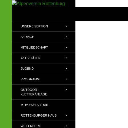
Zum
Inhalt
Suchen
Alpenverein Rottenburg
springen
Sektion des Deutschen
UNSERE SEKTION
Alpenvereins (DAV) e.V
SERVICE
MITGLIEDSCHAFT
AKTIVITÄTEN
JUGEND
PROGRAMM
OUTDOOR-
KLETTERANLAGE
MTB: ESELS-TRAIL
ROTTENBURGER HAUS
WEILERBURG