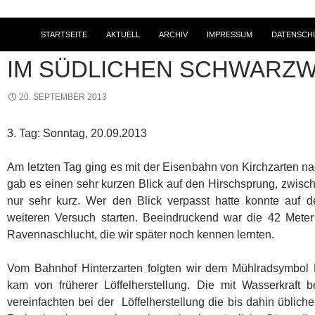
STARTSEITE
AKTUELL
ARCHIV
IMPRESSUM
DATENSCH
2013
,
TOURENBERICHTE
,
WANDERN
IM SÜDLICHEN SCHWARZ
20. SEPTEMBER 2013
3. Tag: Sonntag, 20.09.2013
Am letzten Tag ging es mit der Eisenbahn von Kirchzarten n
gab es einen sehr kurzen Blick auf den Hirschsprung, zwisch
nur sehr kurz. Wer den Blick verpasst hatte konnte auf 
weiteren Versuch starten. Beeindruckend war die 42 Mete
Ravennaschlucht, die wir später noch kennen lernten.
Vom Bahnhof Hinterzarten folgten wir dem Mühlradsymbol 
kam von früherer Löffelherstellung. Die mit Wasserkraft
vereinfachten bei der Löffelherstellung die bis dahin üblic