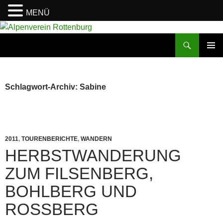
MENÜ
Zum
Inhalt
Suchen
Alpenverein Rottenburg
springen
PRIMÄR
MENÜ
Schlagwort-Archiv: Sabine
2011
,
TOURENBERICHTE
,
WANDERN
HERBSTWANDERUNG
ZUM FILSENBERG,
BOHLBERG UND
ROSSBERG