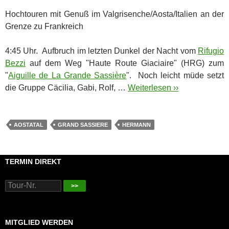
Hochtouren mit Genuß im Valgrisenche/Aosta/Italien an der
Grenze zu Frankreich
4:45 Uhr. Aufbruch im letzten Dunkel der Nacht vom
Rifugio
Bezzi
auf dem Weg "Haute Route Giaciaire" (HRG) zum
"
Aiguille de La Grande Sassière
". Noch leicht müde setzt
die Gruppe Cäcilia, Gabi, Rolf, …
Weiterlesen ››
AOSTATAL
GRAND SASSIERE
HERMANN
TERMIN DIREKT
>>
MITGLIED WERDEN