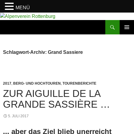
MENÜ
Zum
Inhalt
Suchen
Alpenverein Rottenburg
springen
PRIMÄR
MENÜ
Schlagwort-Archiv: Grand Sassiere
2017
,
BERG- UND HOCHTOUREN
,
TOURENBERICHTE
ZUR AIGUILLE DE LA
GRANDE SASSIÈRE …
5. JULI 2017
... aber das Ziel blieb unerreicht