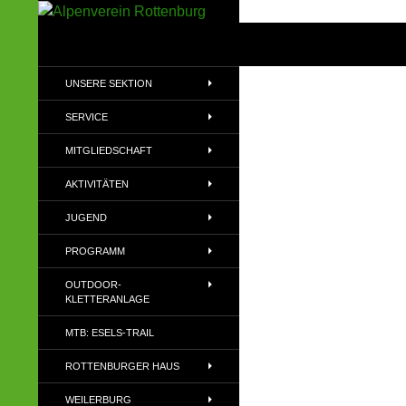
Zum
Inhalt
Suchen
Alpenverein Rottenburg
springen
Sektion des Deutschen
UNSERE SEKTION
Alpenvereins (DAV) e.V
SERVICE
MITGLIEDSCHAFT
AKTIVITÄTEN
JUGEND
PROGRAMM
OUTDOOR-
KLETTERANLAGE
MTB: ESELS-TRAIL
ROTTENBURGER HAUS
WEILERBURG