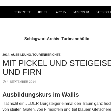
STARTSEITE
AKTUELL
ARCHIV
IMPRESSUM
DATENSCH
Schlagwort-Archiv: Turtmannhütte
2014
,
AUSBILDUNG
,
TOURENBERICHTE
MIT PICKEL UND STEIGEISE
UND FIRN
4. SEPTEMBER 2014
Ausbildungskurs im Wallis
Hat nicht ein JEDER Bergsteiger einmal den Traum ganz ho
von steilen Graten, von Firngipfeln und tief blauem Gletscher