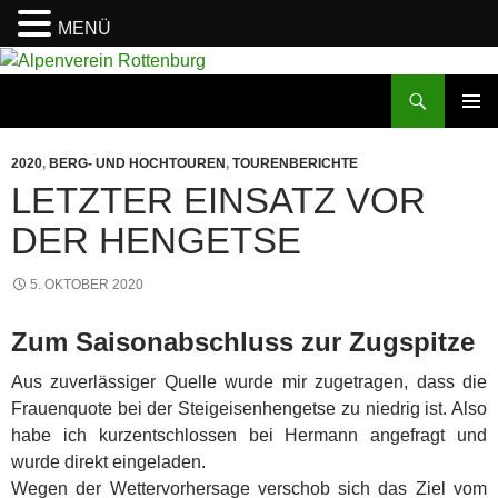
MENÜ
Zum
Inhalt
Suchen
Alpenverein Rottenburg
springen
PRIMÄR
MENÜ
2020
,
BERG- UND HOCHTOUREN
,
TOURENBERICHTE
LETZTER EINSATZ VOR
DER HENGETSE
5. OKTOBER 2020
Zum Saisonabschluss zur Zugspitze
Aus zuverlässiger Quelle wurde mir zugetragen, dass die
Frauenquote bei der Steigeisenhengetse zu niedrig ist. Also
habe ich kurzentschlossen bei Hermann angefragt und
wurde direkt eingeladen.
Wegen der Wettervorhersage verschob sich das Ziel vom