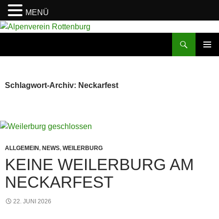
MENÜ
Zum
Inhalt
Suchen
Alpenverein Rottenburg
springen
PRIMÄR
MENÜ
Schlagwort-Archiv: Neckarfest
ALLGEMEIN
,
NEWS
,
WEILERBURG
KEINE WEILERBURG AM
NECKARFEST
22. JUNI 2026