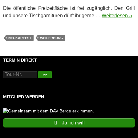
Die öffentliche Freizeitfläche ist frei zugänglich. Den Grill
und unsere Tischgarnituren dürft ihr gerne …
Weiterlesen ››
NECKARFEST
WEILERBURG
TERMIN DIREKT
>>
MITGLIED WERDEN
Ja, ich will