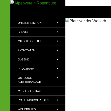
Zum
Inhalt
Suchen
Alpenverein Rottenburg
springen
Sektion des Deutschen
UNSERE SEKTION
Alpenvereins (DAV) e.V
SERVICE
MITGLIEDSCHAFT
AKTIVITÄTEN
JUGEND
PROGRAMM
OUTDOOR-
KLETTERANLAGE
MTB: ESELS-TRAIL
ROTTENBURGER HAUS
WEILERBURG