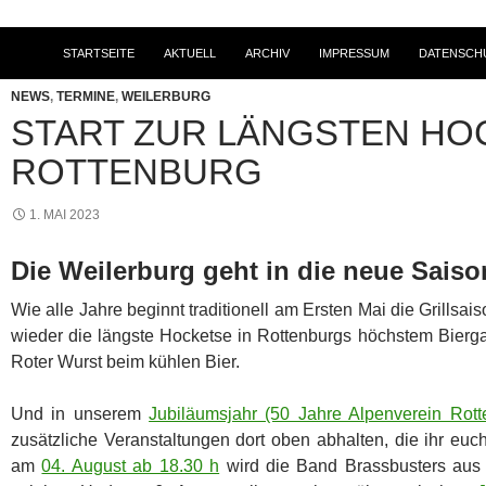
STARTSEITE
AKTUELL
ARCHIV
IMPRESSUM
DATENSCH
NEWS
,
TERMINE
,
WEILERBURG
START ZUR LÄNGSTEN HO
ROTTENBURG
1. MAI 2023
Die Weilerburg geht in die neue Saiso
Wie alle Jahre beginnt traditionell am Ersten Mai die Grillsai
wieder die längste Hocketse in Rottenburgs höchstem Bierga
Roter Wurst beim kühlen Bier.
Und in unserem
Jubiläumsjahr (50 Jahre Alpenverein Rott
zusätzliche Veranstaltungen dort oben abhalten, die ihr eu
am
04. August ab 18.30 h
wird die Band Brassbusters aus 