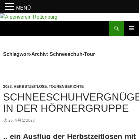
MENÜ
Zum
Inhalt
Suchen
Alpenverein Rottenburg
springen
PRIMÄR
MENÜ
Schlagwort-Archiv: Schneeschuh-Tour
2023
,
HERBSTZEITLOSE
,
TOURENBERICHTE
SCHNEESCHUHVERGNÜG
IN DER HÖRNERGRUPPE
26. MÄRZ 2023
.. ein Ausflug
der Herbstzeitlosen mit