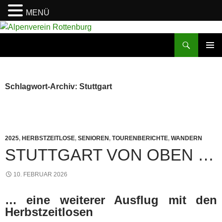
MENÜ
Zum
Inhalt
Suchen
Alpenverein Rottenburg
springen
PRIMÄR
MENÜ
Schlagwort-Archiv: Stuttgart
2025
,
HERBSTZEITLOSE
,
SENIOREN
,
TOURENBERICHTE
,
WANDERN
STUTTGART VON OBEN …
10. FEBRUAR 2026
… eine weiterer Ausflug mit den
Herbstzeitlosen