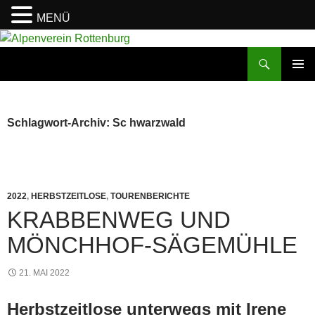
MENÜ
Zum
Inhalt
Suchen
Alpenverein Rottenburg
springen
PRIMÄR
MENÜ
Schlagwort-Archiv: Sc hwarzwald
2022
,
HERBSTZEITLOSE
,
TOURENBERICHTE
KRABBENWEG UND
MÖNCHHOF-SÄGEMÜHLE
21. MAI 2022
Herbstzeitlose unterwegs mit Irene