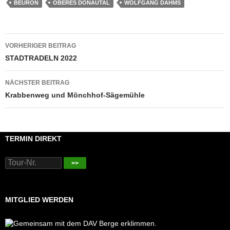
BEURON
OBERES DONAUTAL
WOLFGANG DAHMS
Beitragsnavigation
VORHERIGER BEITRAG
STADTRADELN 2022
NÄCHSTER BEITRAG
Krabbenweg und Mönchhof-Sägemühle
TERMIN DIREKT
>>
MITGLIED WERDEN