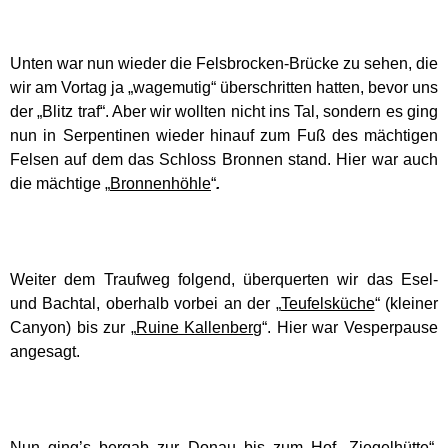
Unten war nun wieder die Felsbrocken-Brücke zu sehen, die
wir am Vortag ja „wagemutig“ überschritten hatten, bevor uns
der „Blitz traf“. Aber wir wollten nicht ins Tal, sondern es ging
nun in Serpentinen wieder hinauf zum Fuß des mächtigen
Felsen auf dem das Schloss Bronnen stand. Hier war auch
die mächtige „
Bronnenhöhle
“
.
Weiter dem Traufweg folgend, überquerten wir das Esel-
und Bachtal, oberhalb vorbei an der „
Teufelsküche
“ (kleiner
Canyon) bis zur „
Ruine Kallenberg
“. Hier war Vesperpause
angesagt.
Nun ging’s bergab zur Donau bis zum Hof „
Ziegelhütte
“.