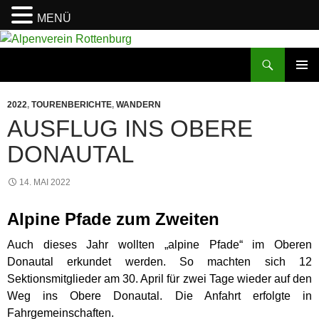
MENÜ
Zum
Inhalt
Suchen
Alpenverein Rottenburg
springen
PRIMÄR
MENÜ
2022
,
TOURENBERICHTE
,
WANDERN
AUSFLUG INS OBERE
DONAUTAL
14. MAI 2022
Alpine Pfade zum Zweiten
Auch dieses Jahr wollten „alpine Pfade“ im Oberen
Donautal erkundet werden. So machten sich 12
Sektionsmitglieder am 30. April für zwei Tage wieder auf den
Weg ins Obere Donautal. Die Anfahrt erfolgte in
Fahrgemeinschaften.