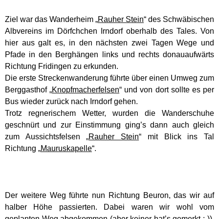
Ziel war das Wanderheim „
Rauher Stein
“ des Schwäbischen
Albvereins im Dörfchchen Irndorf oberhalb des Tales. Von
hier aus galt es, in den nächsten zwei Tagen Wege und
Pfade in den Berghängen links und rechts donauaufwärts
Richtung Fridingen zu erkunden.
Die erste Streckenwanderung führte über einen Umweg zum
Berggasthof „
Knopfmacherfelsen
“ und von dort sollte es per
Bus wieder zurück nach Irndorf gehen.
Trotz regnerischem Wetter, wurden die Wanderschuhe
geschnürt und zur Einstimmung ging’s dann auch gleich
zum Aussichtsfelsen „
Rauher Stein
“ mit Blick ins Tal
Richtung „
Mauruskapelle
“.
Der weitere Weg führte nun Richtung Beuron, das wir auf
halber Höhe passierten. Dabei waren wir wohl vom
geplanten Weg abgekommen (aber keiner hat’s gemerkt :-)).