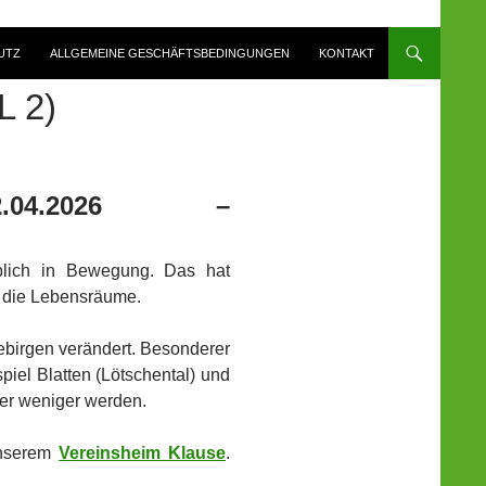
UTZ
ALLGEMEINE GESCHÄFTSBEDINGUNGEN
KONTAKT
 2)
.04.2026 –
blich in Bewegung. Das hat
f die Lebensräume.
ebirgen verändert. Besonderer
iel Blatten (Lötschental) und
er weniger werden.
nserem
Vereinsheim Klause
.