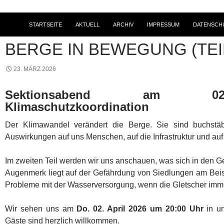
STARTSEITE
AKTUELL
ARCHIV
IMPRESSUM
DATENSCH
NEWS
,
SEKTIONSVERANSTALTUNGEN
BERGE IN BEWEGUNG (TEIL
23. MÄRZ 2026
Sektionsabend am 02
Klimaschutzkoordination
Der Klimawandel verändert die Berge. Sie sind buchstä
Auswirkungen auf uns Menschen, auf die Infrastruktur und au
Im zweiten Teil werden wir uns anschauen, was sich in den G
Augenmerk liegt auf der Gefährdung von Siedlungen am Beisp
Probleme mit der Wasserversorgung, wenn die Gletscher imm
Wir sehen uns am
Do. 02. April 2026 um 20:00 Uhr
in u
Gäste sind herzlich willkommen.