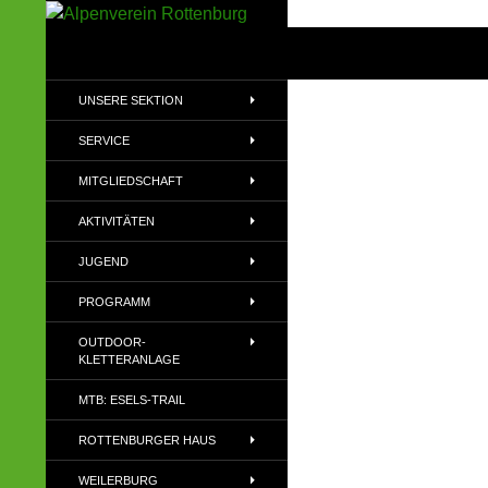
Zum
Inhalt
Suchen
Alpenverein Rottenburg
springen
Sektion des Deutschen
UNSERE SEKTION
Alpenvereins (DAV) e.V
SERVICE
MITGLIEDSCHAFT
AKTIVITÄTEN
JUGEND
PROGRAMM
OUTDOOR-
KLETTERANLAGE
MTB: ESELS-TRAIL
ROTTENBURGER HAUS
WEILERBURG