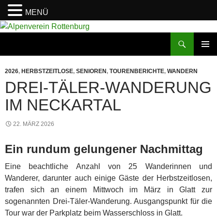
MENÜ
Zum
Inhalt
Suchen
Alpenverein Rottenburg
springen
PRIMÄR
MENÜ
2026
,
HERBSTZEITLOSE
,
SENIOREN
,
TOURENBERICHTE
,
WANDERN
DREI-TÄLER-WANDERUNG
IM NECKARTAL
22. MÄRZ 2026
Ein rundum gelungener Nachmittag
Eine beachtliche Anzahl von 25 Wanderinnen und
Wanderer, darunter auch einige Gäste der Herbstzeitlosen,
trafen sich an einem Mittwoch im März in Glatt zur
sogenannten Drei-Täler-Wanderung. Ausgangspunkt für die
Tour war der Parkplatz beim Wasserschloss in Glatt.