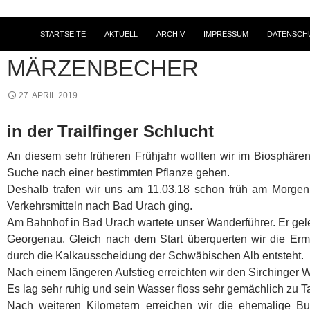
STARTSEITE
AKTUELL
ARCHIV
IMPRESSUM
DATENSCH
2018
,
TOURENBERICHTE
,
WANDERN
MÄRZENBECHER
27. APRIL 2019
in der Trailfinger Schlucht
An diesem sehr früheren Frühjahr wollten wir im Biosphäre
Suche nach einer bestimmten Pflanze gehen.
Deshalb trafen wir uns am 11.03.18 schon früh am Morgen 
Verkehrsmitteln nach Bad Urach ging.
Am Bahnhof in Bad Urach wartete unser Wanderführer. Er gele
Georgenau. Gleich nach dem Start überquerten wir die Erms
durch die Kalkausscheidung der Schwäbischen Alb entsteht.
Nach einem längeren Aufstieg erreichten wir den Sirchinger W
Es lag sehr ruhig und sein Wasser floss sehr gemächlich zu Ta
Nach weiteren Kilometern erreichen wir die ehemalige Bu