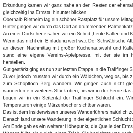
Erkundung kamen wir ganz nahe an den Resten der ehemal
gleichzeitig ins Ermstal hinunter blicken.
Oberhalb Rietheim lag ein schöner Rastplatz für unsere Mitta
Hinter gingen wir durch das Dorf an brummenden Palmenkat
An einer Dorfscheue sahen wir ein Schild „heute Kaffee und 
Wenn das nicht ein Einladung wert war. Der Schwäbische Al
an diesen Nachmittag mit großer Kuchenauswahl und Kaffe
stand eine eigene Vereins-Apfelpresse, mit der sie im H
herstellen.
Gut gestärkt ging es nun zur letzten Etappe in die Trailfinger S
Zuvor jedoch mussten wir durch ein Wäldchen, weglos, bis 
zum Schopfloch Berg wandern. Wir gingen auch nicht glei
wanderten ein weiteres Stück oben, bis wir in der Ferne da
bogen wir in ein Seitental der Trailfinger Schlucht ein. Wi
Temperaturen einige Märzenbecher sichtbar waren.
Das ist dem Insiderwissen unseres Wanderführers natürlich 
Danach fand unsere Wanderung in der eigentlichen Schlucht 
Am Ende gab es ein weiterer Höhepunkt, die Quelle der Erms.