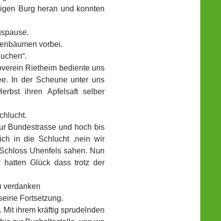
igen Burg heran und konnten
gspause.
zenbäumen vorbei.
Kuchen“.
bverein Rietheim bediente uns
e. In der Scheune unter uns
erbst ihren Apfelsaft selber
chlucht.
zur Bundestrasse und hoch bis
ch in die Schlucht ,nein wir
s Schloss Uhenfels sahen. Nun
r hatten Glück dass trotz der
zu verdanken
seine Fortsetzung.
 Mit ihrem kräftig sprudelnden