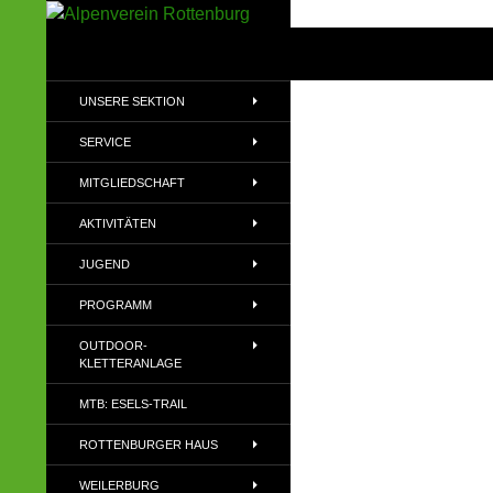
Zum
Inhalt
Suchen
Alpenverein Rottenburg
springen
Sektion des Deutschen
UNSERE SEKTION
Alpenvereins (DAV) e.V
SERVICE
MITGLIEDSCHAFT
AKTIVITÄTEN
JUGEND
PROGRAMM
OUTDOOR-
KLETTERANLAGE
MTB: ESELS-TRAIL
ROTTENBURGER HAUS
WEILERBURG