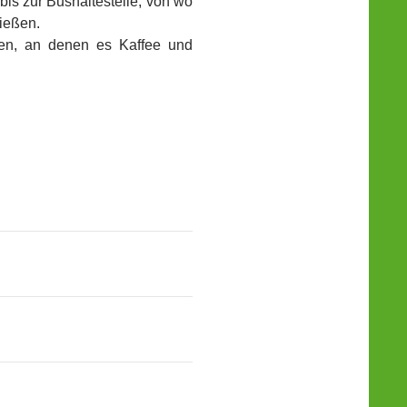
 bis zur Bushaltestelle, von wo
ießen.
den, an denen es Kaffee und