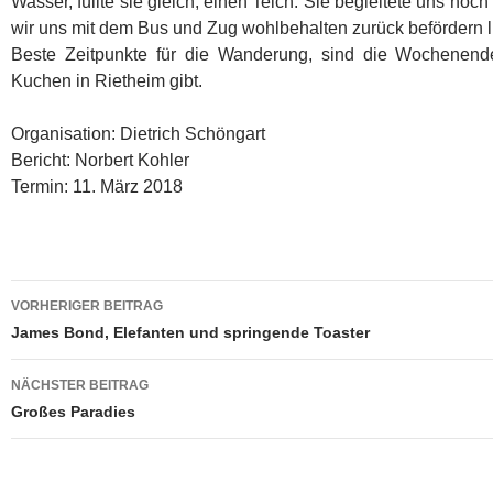
Wasser, füllte sie gleich, einen Teich. Sie begleitete uns noch
wir uns mit dem Bus und Zug wohlbehalten zurück befördern l
Beste Zeitpunkte für die Wanderung, sind die Wochenen
Kuchen in Rietheim gibt.
Organisation: Dietrich Schöngart
Bericht: Norbert Kohler
Termin: 11. März 2018
Beitragsnavigation
VORHERIGER BEITRAG
James Bond, Elefanten und springende Toaster
NÄCHSTER BEITRAG
Großes Paradies