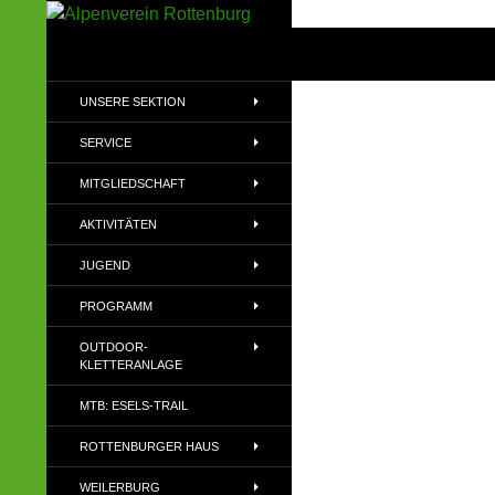
Zum
Inhalt
Suchen
Alpenverein Rottenburg
springen
Sektion des Deutschen
UNSERE SEKTION
Alpenvereins (DAV) e.V
SERVICE
MITGLIEDSCHAFT
AKTIVITÄTEN
JUGEND
PROGRAMM
OUTDOOR-
KLETTERANLAGE
MTB: ESELS-TRAIL
ROTTENBURGER HAUS
WEILERBURG