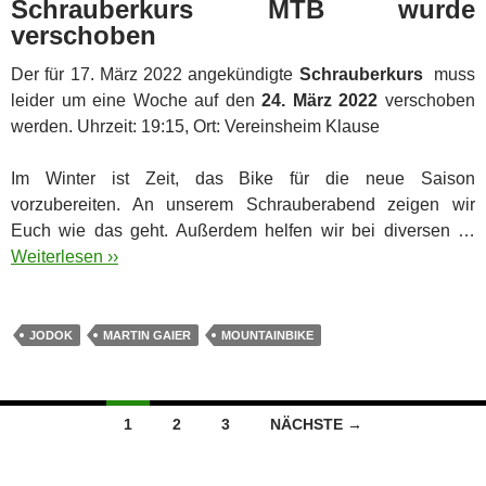
Schrauberkurs MTB wurde
verschoben
Der für 17. März 2022 angekündigte
Schrauberkurs
muss
leider um eine Woche auf den
24. März 2022
verschoben
werden. Uhrzeit: 19:15, Ort: Vereinsheim Klause
Im Winter ist Zeit, das Bike für die neue Saison
vorzubereiten. An unserem Schrauberabend zeigen wir
Euch wie das geht. Außerdem helfen wir bei diversen …
Weiterlesen ››
JODOK
MARTIN GAIER
MOUNTAINBIKE
Beitragsnavigation
1
2
3
NÄCHSTE →