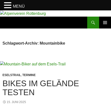
MENÜ
Zum
Inhalt
Suchen
Alpenverein Rottenburg
springen
PRIMÄR
MENÜ
Schlagwort-Archiv: Mountainbike
ESELSTRAIL
,
TERMINE
BIKES IM GELÄNDE
TESTEN
15. JUNI 2025