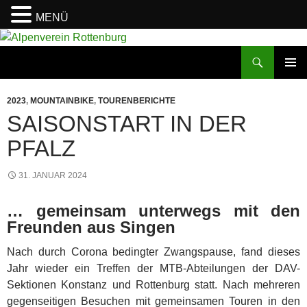
MENÜ
Zum
Inhalt
Suchen
Alpenverein Rottenburg
springen
PRIMÄR
MENÜ
2023
,
MOUNTAINBIKE
,
TOURENBERICHTE
SAISONSTART IN DER
PFALZ
31. JANUAR 2024
… gemeinsam unterwegs mit den
Freunden aus Singen
Nach durch Corona bedingter Zwangspause, fand dieses
Jahr wieder ein Treffen der MTB-Abteilungen der DAV-
Sektionen Konstanz und Rottenburg statt. Nach mehreren
gegenseitigen Besuchen mit gemeinsamen Touren in den