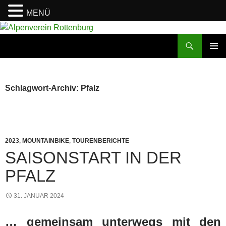
MENÜ
Zum
Inhalt
Suchen
Alpenverein Rottenburg
springen
PRIMÄR
MENÜ
Schlagwort-Archiv: Pfalz
2023
,
MOUNTAINBIKE
,
TOURENBERICHTE
SAISONSTART IN DER
PFALZ
31. JANUAR 2024
… gemeinsam unterwegs mit den