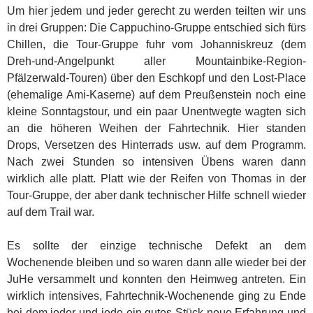
Um hier jedem und jeder gerecht zu werden teilten wir uns
in drei Gruppen: Die Cappuchino-Gruppe entschied sich fürs
Chillen, die Tour-Gruppe fuhr vom Johanniskreuz (dem
Dreh-und-Angelpunkt aller Mountainbike-Region-
Pfälzerwald-Touren) über den Eschkopf und den Lost-Place
(ehemalige Ami-Kaserne) auf dem Preußenstein noch eine
kleine Sonntagstour, und ein paar Unentwegte wagten sich
an die höheren Weihen der Fahrtechnik. Hier standen
Drops, Versetzen des Hinterrads usw. auf dem Programm.
Nach zwei Stunden so intensiven Übens waren dann
wirklich alle platt. Platt wie der Reifen von Thomas in der
Tour-Gruppe, der aber dank technischer Hilfe schnell wieder
auf dem Trail war.
Es sollte der einzige technische Defekt an dem
Wochenende bleiben und so waren dann alle wieder bei der
JuHe versammelt und konnten den Heimweg antreten. Ein
wirklich intensives, Fahrtechnik-Wochenende ging zu Ende
bei dem jeder und jede ein gutes Stück neue Erfahrung und