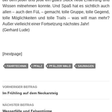
Wissen mitnehmen konnte. Und Spaß hat es sichtlich auch
allen – auch den FüL – gemacht. tolle Gruppe, tolle Gegend,
tolle Möglichkeiten und tolle Trails – was will man mehr?
Außer vielleicht einer Fortsetzung nächstes Jahr!
(Gerhard Lude)
[/nextpage]
FAHRTECHNIK
PFALZ
PFÄLZER WALD
SAUMAGEN
Beitragsnavigation
VORHERIGER BEITRAG
Im Frühling auf dem Neckarsteig
NÄCHSTER BEITRAG
Wasserfälle und Felsentürme