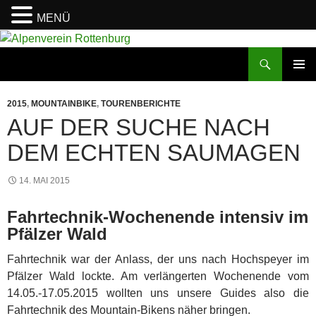
MENÜ
Zum
Inhalt
Suchen
Alpenverein Rottenburg
springen
PRIMÄR
MENÜ
2015
,
MOUNTAINBIKE
,
TOURENBERICHTE
AUF DER SUCHE NACH
DEM ECHTEN SAUMAGEN
14. MAI 2015
Fahrtechnik-Wochenende intensiv im
Pfälzer Wald
Fahrtechnik war der Anlass, der uns nach Hochspeyer im
Pfälzer Wald lockte. Am verlängerten Wochenende vom
14.05.-17.05.2015 wollten uns unsere Guides also die
Fahrtechnik des Mountain-Bikens näher bringen.