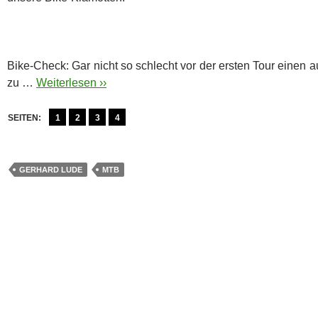
Bike-Check: Gar nicht so schlecht vor der ersten Tour einen a
zu …
Weiterlesen ››
SEITEN:
1
2
3
4
GERHARD LUDE
MTB