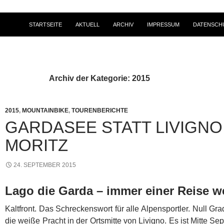
STARTSEITE
AKTUELL
ARCHIV
IMPRESSUM
DATENSCH
Archiv der Kategorie: 2015
2015
,
MOUNTAINBIKE
,
TOURENBERICHTE
GARDASEE STATT LIVIGNO 
MORITZ
24. SEPTEMBER 2015
Lago die Garda – immer einer Reise w
Kaltfront. Das Schreckenswort für alle Alpensportler. Null Gr
die weiße Pracht in der Ortsmitte von Livigno. Es ist Mitte S