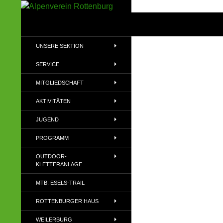
Zum
Inhalt
Suchen
Alpenverein Rottenburg
springen
Sektion des Deutschen
UNSERE SEKTION
Alpenvereins (DAV) e.V
SERVICE
MITGLIEDSCHAFT
AKTIVITÄTEN
JUGEND
PROGRAMM
OUTDOOR-
KLETTERANLAGE
MTB: ESELS-TRAIL
ROTTENBURGER HAUS
WEILERBURG