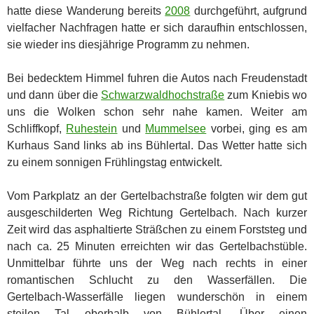
hatte diese Wanderung bereits
2008
durchgeführt, aufgrund
vielfacher Nachfragen hatte er sich daraufhin entschlossen,
sie wieder ins diesjährige Programm zu nehmen.
Bei bedecktem Himmel fuhren die Autos nach Freudenstadt
und dann über die
Schwarzwaldhochstraße
zum Kniebis wo
uns die Wolken schon sehr nahe kamen. Weiter am
Schliffkopf,
Ruhestein
und
Mummelsee
vorbei, ging es am
Kurhaus Sand links ab ins Bühlertal. Das Wetter hatte sich
zu einem sonnigen Frühlingstag entwickelt.
Vom Parkplatz an der Gertelbachstraße folgten wir dem gut
ausgeschilderten Weg Richtung Gertelbach. Nach kurzer
Zeit wird das asphaltierte Sträßchen zu einem Forststeg und
nach ca. 25 Minuten erreichten wir das Gertelbachstüble.
Unmittelbar führte uns der Weg nach rechts in einer
romantischen Schlucht zu den Wasserfällen. Die
Gertelbach-Wasserfälle liegen wunderschön in einem
steilen Tal oberhalb von Bühlertal. Über einen