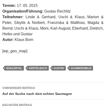
Termin:
17. 05. 2015
Organisation/Führung:
Gustav Rechlitz
Teilnehmer:
Linde & Gerhard, Uschi & Klaus, Marion &
Peter, Sibylle & Norbert, Franziska & Matthias, Magda &
Bernd, Uschi & Klaus, Moni, Karl-August, Eberhard, Dietrich,
Heiko und Gustav
Autor:
Klaus Born
[wp_geo_map]
BÜHLERTAL
GERTELBACH
GUSTAV
SCHWARZWALD
Beitragsnavigation
VORHERIGER BEITRAG
Auf der Suche nach dem echten Saumagen
NÄCHSTER BEITRAG