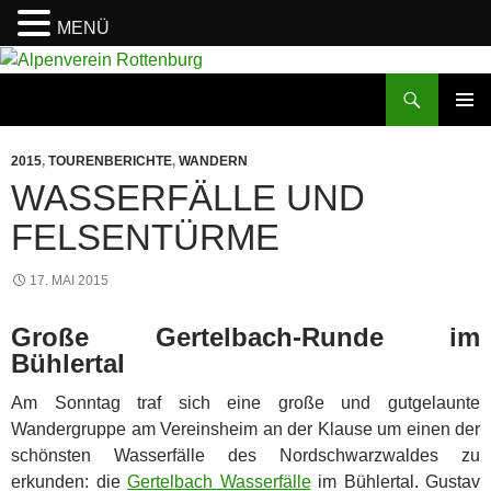
MENÜ
Zum
Inhalt
Suchen
Alpenverein Rottenburg
springen
PRIMÄR
MENÜ
2015
,
TOURENBERICHTE
,
WANDERN
WASSERFÄLLE UND
FELSENTÜRME
17. MAI 2015
Große Gertelbach-Runde im
Bühlertal
Am Sonntag traf sich eine große und gutgelaunte
Wandergruppe am Vereinsheim an der Klause um einen der
schönsten Wasserfälle des Nordschwarzwaldes zu
erkunden: die
Gertelbach Wasserfälle
im Bühlertal. Gustav