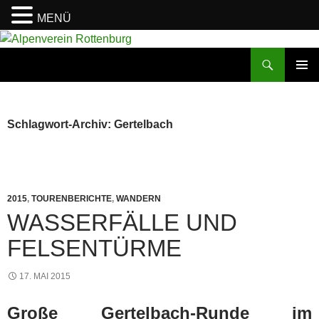
MENÜ
Zum
Inhalt
Suchen
Alpenverein Rottenburg
springen
PRIMÄR
MENÜ
Schlagwort-Archiv: Gertelbach
2015
,
TOURENBERICHTE
,
WANDERN
WASSERFÄLLE UND
FELSENTÜRME
17. MAI 2015
Große Gertelbach-Runde im