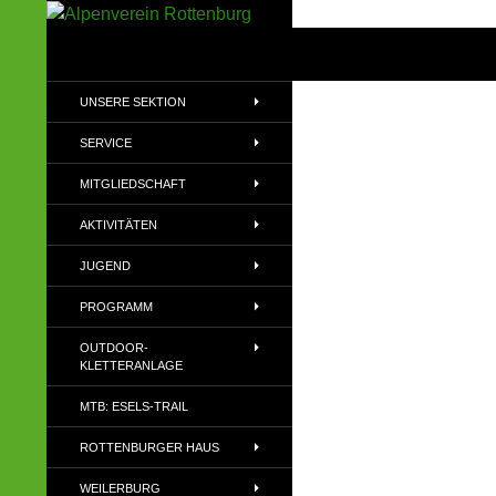
Zum
Inhalt
Suchen
Alpenverein Rottenburg
springen
Sektion des Deutschen
UNSERE SEKTION
Alpenvereins (DAV) e.V
SERVICE
MITGLIEDSCHAFT
AKTIVITÄTEN
JUGEND
PROGRAMM
OUTDOOR-
KLETTERANLAGE
MTB: ESELS-TRAIL
ROTTENBURGER HAUS
WEILERBURG