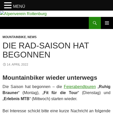
MENÜ
Zum
Inhalt
Suchen
Alpenverein Rottenburg
springen
PRIMÄR
MENÜ
MOUNTAINBIKE
,
NEWS
DIE RAD-SAISON HAT
BEGONNEN
14. APRIL 2022
Mountainbiker wieder unterwegs
Die Saison hat begonnen – die
Feierabendtouren
„
Ruhig
Brauner
“ (Montag),
„
Fit für die Tour
“ (Dienstag)
und
„
Erlebnis MTB
“ (Mittwoch)
starten wieder.
Bei Interesse schickt bitte eine kurze Nachricht an folgende