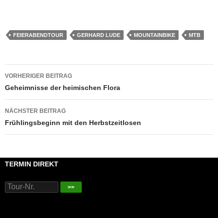
FEIERABENDTOUR
GERHARD LUDE
MOUNTAINBIKE
MTB
Beitragsnavigation
VORHERIGER BEITRAG
Geheimnisse der heimischen Flora
NÄCHSTER BEITRAG
Frühlingsbeginn mit den Herbstzeitlosen
TERMIN DIREKT
>>