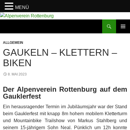
MENÜ
Zum
Inhalt
Suchen
Alpenverein Rottenburg
springen
PRIMÄR
MENÜ
ALLGEMEIN
GAUKELN – KLETTERN –
BIKEN
8. MAI 2023
Der Alpenverein Rottenburg auf dem
Gauklerfest
Ein herausragender Termin im Jubiläumsjahr war der Stand
beim Gauklerfest mit knapp 8m hohem mobilem Kletterturm
und Mountainbike Trailshow von Markus Stahlberg und
seinem 15-jährigem Sohn Neal. Pünklich um 12h konnte