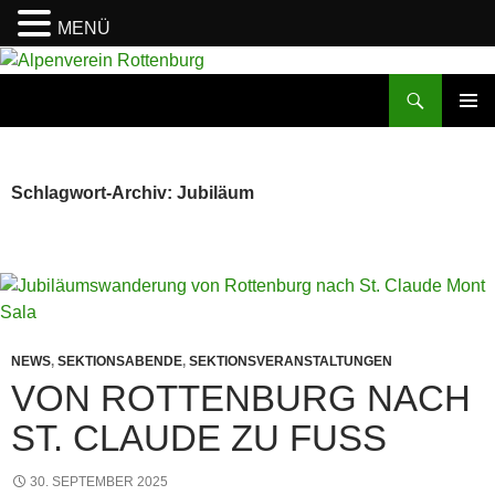
MENÜ
Zum
Inhalt
Suchen
Alpenverein Rottenburg
springen
PRIMÄR
MENÜ
Schlagwort-Archiv: Jubiläum
NEWS
,
SEKTIONSABENDE
,
SEKTIONSVERANSTALTUNGEN
VON ROTTENBURG NACH
ST. CLAUDE ZU FUSS
30. SEPTEMBER 2025