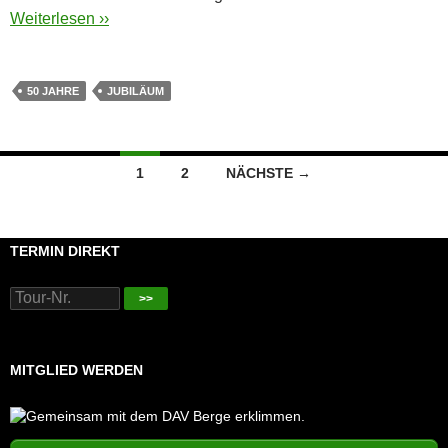
Weiterlesen ››
50 JAHRE
JUBILÄUM
Beitragsnavigation
1
2
NÄCHSTE →
TERMIN DIREKT
>>
MITGLIED WERDEN