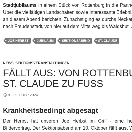
Stadtjubiläums
in einem Stück von Rottenburg in die Partn
Über die vielfältigen Landschaften sowie interessante Erleb
an diesem Abend berichten. Zunächst ging es durchs Neck
nach Freudenstadt, von hier auf dem Mittelweg bis Waldshut
JOE HERBST
JUBILÄUM
SEKTIONSABEND
ST. CLAUDE
NEWS
,
SEKTIONSVERANSTALTUNGEN
FÄLLT AUS: VON ROTTEN
ST. CLAUDE ZU FUSS
9. OKTOBER 2024
Krankheitsbedingt abgesagt
Der Herbst hat unseren Joe Herbst im Griff - eine hef
Bildervortrag. Der Sektionsabend am 10. Oktober
fällt aus
. 