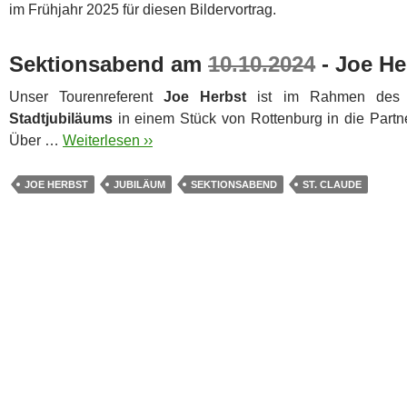
im Frühjahr 2025 für diesen Bildervortrag.
Sektionsabend am
10.10.2024
- Joe He
Unser Tourenreferent
Joe Herbst
ist im Rahmen de
Stadtjubiläums
in einem Stück von Rottenburg in die Partn
Über …
Weiterlesen ››
JOE HERBST
JUBILÄUM
SEKTIONSABEND
ST. CLAUDE