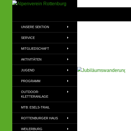
Zum
Inhalt
Suchen
Alpenverein Rottenburg
springen
Sektion des Deutschen
UNSERE SEKTION
Alpenvereins (DAV) e.V
SERVICE
MITGLIEDSCHAFT
AKTIVITÄTEN
JUGEND
PROGRAMM
OUTDOOR-
KLETTERANLAGE
MTB: ESELS-TRAIL
ROTTENBURGER HAUS
WEILERBURG