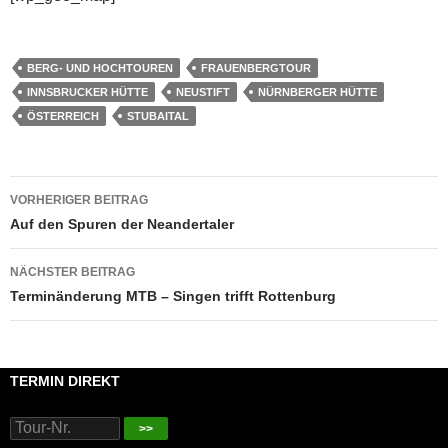
BERG- UND HOCHTOUREN
FRAUENBERGTOUR
INNSBRUCKER HÜTTE
NEUSTIFT
NÜRNBERGER HÜTTE
ÖSTERREICH
STUBAITAL
Beitragsnavigation
VORHERIGER BEITRAG
Auf den Spuren der Neandertaler
NÄCHSTER BEITRAG
Terminänderung MTB – Singen trifft Rottenburg
TERMIN DIREKT
>>