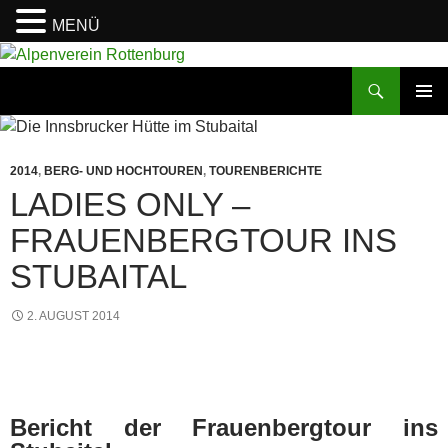
MENÜ
Zum
Inhalt
Suchen
Alpenverein Rottenburg
springen
PRIMÄR
MENÜ
2014
,
BERG- UND HOCHTOUREN
,
TOURENBERICHTE
LADIES ONLY –
FRAUENBERGTOUR INS
STUBAITAL
2. AUGUST 2014
Bericht der Frauenbergtour ins