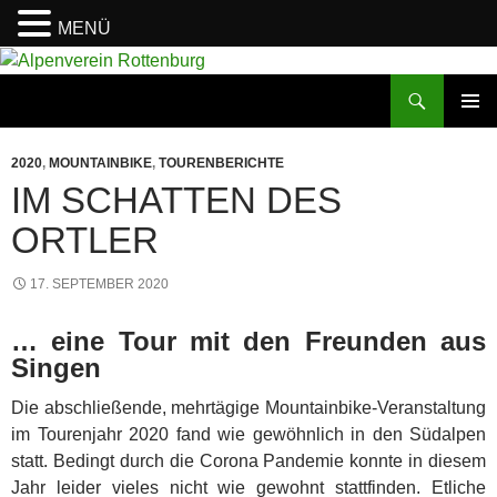
MENÜ
Zum
Inhalt
Suchen
Alpenverein Rottenburg
springen
PRIMÄR
MENÜ
2020
,
MOUNTAINBIKE
,
TOURENBERICHTE
IM SCHATTEN DES
ORTLER
17. SEPTEMBER 2020
… eine Tour mit den Freunden aus
Singen
Die abschließende, mehrtägige Mountainbike-Veranstaltung
im Tourenjahr 2020 fand wie gewöhnlich in den Südalpen
statt. Bedingt durch die Corona Pandemie konnte in diesem
Jahr leider vieles nicht wie gewohnt stattfinden. Etliche