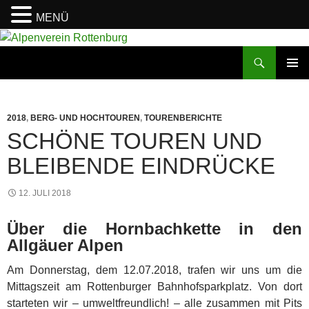
MENÜ
Zum
Inhalt
Suchen
Alpenverein Rottenburg
springen
PRIMÄR
MENÜ
2018
,
BERG- UND HOCHTOUREN
,
TOURENBERICHTE
SCHÖNE TOUREN UND
BLEIBENDE EINDRÜCKE
12. JULI 2018
Über die Hornbachkette in den
Allgäuer Alpen
Am Donnerstag, dem 12.07.2018, trafen wir uns um die
Mittagszeit am Rottenburger Bahnhofsparkplatz. Von dort
starteten wir – umweltfreundlich! – alle zusammen mit Pits