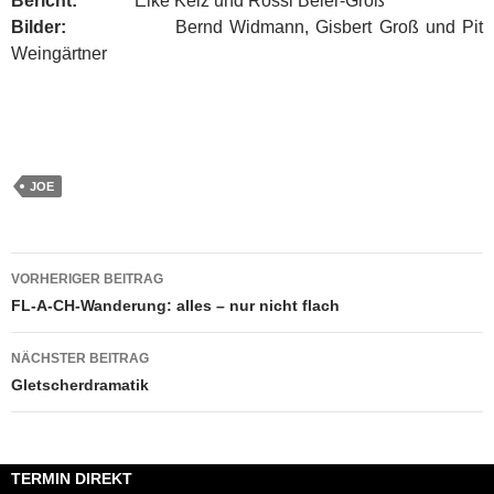
Bericht:
Elke Kelz und Rossi Beier-Groß
Bilder:
Bernd Widmann, Gisbert Groß und Pit
Weingärtner
JOE
Beitragsnavigation
VORHERIGER BEITRAG
FL-A-CH-Wanderung: alles – nur nicht flach
NÄCHSTER BEITRAG
Gletscherdramatik
TERMIN DIREKT