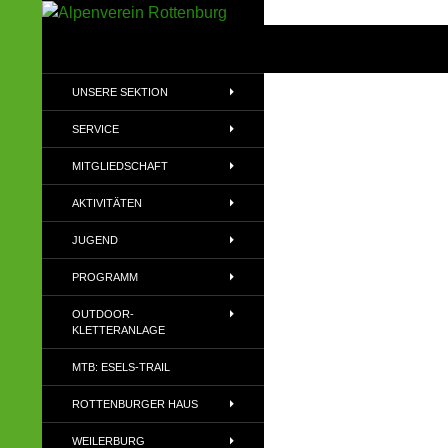
Zum
Inhalt
Suchen
Alpenverein Rottenburg
springen
Sektion des Deutschen
UNSERE SEKTION
Alpenvereins (DAV) e.V
SERVICE
MITGLIEDSCHAFT
AKTIVITÄTEN
JUGEND
PROGRAMM
OUTDOOR-
KLETTERANLAGE
MTB: ESELS-TRAIL
ROTTENBURGER HAUS
WEILERBURG