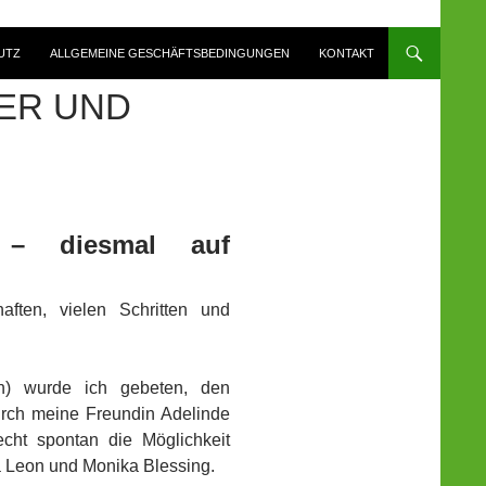
UTZ
ALLGEMEINE GESCHÄFTSBEDINGUNGEN
KONTAKT
ER UND
ur – diesmal auf
ften, vielen Schritten und
n) wurde ich gebeten, den
durch meine Freundin Adelinde
echt spontan die Möglichkeit
a Leon und Monika Blessing.