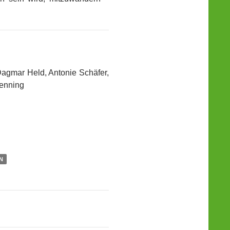
Dagmar Held, Antonie Schäfer,
Jenning
N