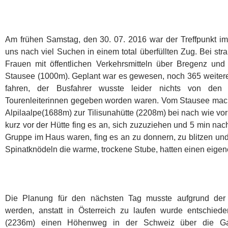
Am frühen Samstag, den 30. 07. 2016 war der Treffpunkt i
uns nach viel Suchen in einem total überfüllten Zug. Bei st
Frauen mit öffentlichen Verkehrsmitteln über Bregenz un
Stausee (1000m). Geplant war es gewesen, noch 365 weite
fahren, der Busfahrer wusste leider nichts von den 
Tourenleiterinnen gegeben worden waren. Vom Stausee macht
Alpilaalpe(1688m) zur Tilisunahütte (2208m) bei nach wie vo
kurz vor der Hütte fing es an, sich zuzuziehen und 5 min na
Gruppe im Haus waren, fing es an zu donnern, zu blitzen un
Spinatknödeln die warme, trockene Stube, hatten einen eigen
Die Planung für den nächsten Tag musste aufgrund der 
werden, anstatt in Österreich zu laufen wurde entschied
(2236m) einen Höhenweg in der Schweiz über die Ga