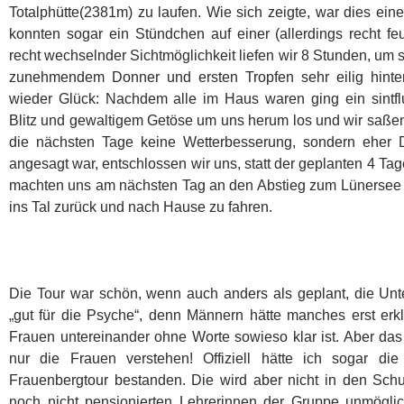
Totalphütte(2381m) zu laufen. Wie sich zeigte, war dies ein
konnten sogar ein Stündchen auf einer (allerdings recht f
recht wechselnder Sichtmöglichkeit liefen wir 8 Stunden, um s
zunehmendem Donner und ersten Tropfen sehr eilig hinter
wieder Glück: Nachdem alle im Haus waren ging ein sintflu
Blitz und gewaltigem Getöse um uns herum los und wir saße
die nächsten Tage keine Wetterbesserung, sondern eher
angesagt war, entschlossen wir uns, statt der geplanten 4 Ta
machten uns am nächsten Tag an den Abstieg zum Lünersee 
ins Tal zurück und nach Hause zu fahren.
Die Tour war schön, wenn auch anders als geplant, die Un
„gut für die Psyche“, denn Männern hätte manches erst er
Frauen untereinander ohne Worte sowieso klar ist. Aber das 
nur die Frauen verstehen! Offiziell hätte ich sogar di
Frauenbergtour bestanden. Die wird aber nicht in den Schu
noch nicht pensionierten Lehrerinnen der Gruppe unmögli