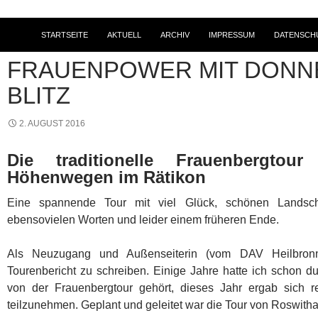
STARTSEITE
AKTUELL
ARCHIV
IMPRESSUM
DATENSCH
2016
,
BERGWANDERUNGEN
,
TOURENBERICHTE
FRAUENPOWER MIT DONN
BLITZ
2. AUGUST 2016
Die traditionelle Frauenbergto
Höhenwegen im Rätikon
Eine spannende Tour mit viel Glück, schönen Landscha
ebensovielen Worten und leider einem früheren Ende.
Als Neuzugang und Außenseiterin (vom DAV Heilbron
Tourenbericht zu schreiben. Einige Jahre hatte ich schon 
von der Frauenbergtour gehört, dieses Jahr ergab sich r
teilzunehmen. Geplant und geleitet war die Tour von Roswith