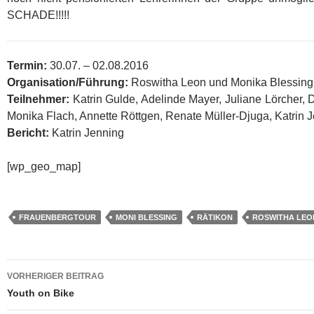
SCHADE!!!!!
Termin:
30.07. – 02.08.2016
Organisation/Führung:
Roswitha Leon und Monika Blessing
Teilnehmer:
Katrin Gulde, Adelinde Mayer, Juliane Lörcher, 
Monika Flach, Annette Röttgen, Renate Müller-Djuga, Katrin 
Bericht:
Katrin Jenning
[wp_geo_map]
FRAUENBERGTOUR
MONI BLESSING
RÄTIKON
ROSWITHA LEO
Beitragsnavigation
VORHERIGER BEITRAG
Youth on Bike