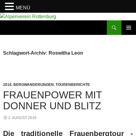
MENÜ
Zum
Inhalt
Suchen
Alpenverein Rottenburg
springen
PRIMÄR
MENÜ
Schlagwort-Archiv: Roswitha Leon
2016
,
BERGWANDERUNGEN
,
TOURENBERICHTE
FRAUENPOWER MIT
DONNER UND BLITZ
2. AUGUST 2016
Die traditionelle Frauenbergtour -