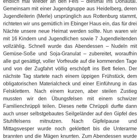
endlich mal wieder an den Fels – diesmal ins Donautal.
Gemeinsam mit einer Jugendgruppe aus Heidelberg, deren
Jugendleiterin (Merle) ursprünglich aus Rottenburg stammt,
richteten wir uns gemütlich im Ebinger Haus ein, das für drei
Nächte unsere neue Heimat werden sollte. Nun waren wir
mit 16 Kindern und Jugendlichen sowie 7 Jugendleitenden
vollzählig. Schnell wurde das Abendessen – Nudeln mit
Gemüse-Soße und Soja-Granulat – zubereitet, woraufhin
alle gut gesättigt, voller Vorfreude auf die kommenden Tage
und von der Zugfahrt völlig erschöpft ins Bett fielen. Der
nächste Tag startete nach einem üppigen Frühstück, dem
obligatorischen Materialcheck und einer Einführung in das
Felsklettern. Nach einem kurzen, aber steilen Zustieg
mussten wir den Übungsfelsen mit einem schwizer
Familienchrüppli teilen. Dieses nette Chrüppli durfte dann
auch unser selbstgebautes Seilgeländer auf den Gipfel des
Stuhlfelsens mitnutzen. Nach Gipfelpause und
Mittagsvesper wurde noch geklettert bis die Unterarme
brannten und die Mägen knurrten. Zum Abendessen wurde