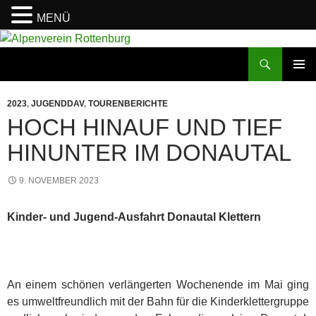
MENÜ
Zum
Inhalt
Suchen
Alpenverein Rottenburg
springen
PRIMÄR
MENÜ
2023
,
JUGENDDAV
,
TOURENBERICHTE
HOCH HINAUF UND TIEF
HINUNTER IM DONAUTAL
9. NOVEMBER 2023
Kinder- und Jugend-Ausfahrt Donautal Klettern
An einem schönen verlängerten Wochenende im Mai ging
es umweltfreundlich mit der Bahn für die Kinderklettergruppe