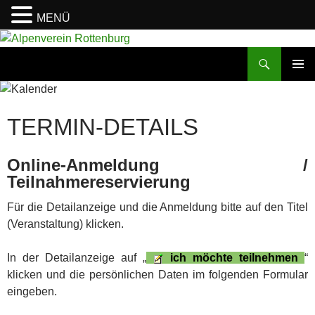
MENÜ
Zum
Inhalt
Suchen
Alpenverein Rottenburg
springen
PRIMÄR
MENÜ
TERMIN-DETAILS
Online-Anmeldung /
Teilnahmereservierung
Für die Detailanzeige und die Anmeldung bitte auf den Titel
(Veranstaltung) klicken.
In der Detailanzeige auf „
ich möchte teilnehmen
“
klicken und die persönlichen Daten im folgenden Formular
eingeben.