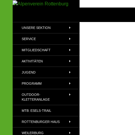
Zum
Inhalt
Suchen
Alpenverein Rottenburg
springen
Sektion des Deutschen
UNSERE SEKTION
Alpenvereins (DAV) e.V
SERVICE
MITGLIEDSCHAFT
AKTIVITÄTEN
JUGEND
PROGRAMM
OUTDOOR-
KLETTERANLAGE
MTB: ESELS-TRAIL
ROTTENBURGER HAUS
WEILERBURG