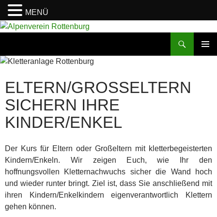
MENÜ
Zum
Inhalt
Suchen
Alpenverein Rottenburg
springen
PRIMÄR
MENÜ
ELTERN/GROSSELTERN S
ICHERN IHRE K
INDER/ENKEL
Der Kurs für Eltern oder Großeltern mit kletterbegeisterten
Kindern/Enkeln. Wir zeigen Euch, wie Ihr den
hoffnungsvollen Kletternachwuchs sicher die Wand hoch
und wieder runter bringt. Ziel ist, dass Sie anschließend mit
ihren Kindern/Enkelkindern eigenverantwortlich Klettern
gehen können.