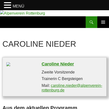
MENÜ
Zum
Inhalt
Suchen
Alpenverein Rottenburg
springen
PRIMÄR
MENÜ
CAROLINE NIEDER
Caroline Nieder
Zweite Vorsitzende
Trainerin C Bergsteigen
Mail:
caroline.nieder@alpenverein-
rottenburg.de
Aus dem aktuellen Programm