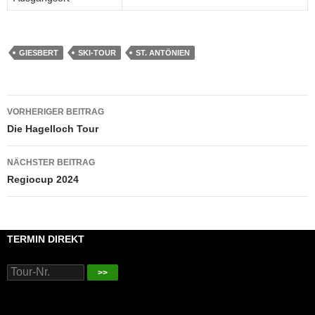
GIESBERT
SKI-TOUR
ST. ANTÖNIEN
Beitragsnavigation
VORHERIGER BEITRAG
Die Hagelloch Tour
NÄCHSTER BEITRAG
Regiocup 2024
TERMIN DIREKT
>>