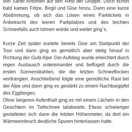
von
Sankt Antönien
auf den Rest der Gruppe. Doch schon
bald kamen Fritze, Birgit und Gise hinzu. Dann eine kurze
Abstimmung, ob sich das Lösen eines Parktickets in
Anbetracht des leeren Parkplatzes und des leichten
Schneefalls auch lohnen würde und weiter ging´s.
Kurze Zeit später wartete bereits Gise am Startpunkt der
Tour und dann ging es gemütlich aber stetig hinauf in
Richtung der
Gufa Alpe
. Der Aufstieg wurde erleichtert durch
regen Austausch untereinander und beflügelt durch die
ersten Sonnenstrahlen, die die letzten Schneeflocken
verdrängten. Anschließend folgte eine gemütliche Rast bei
der Alpe und dann ging es gestärkt zu einem Nachbargipfel
des
Eggberges
.
Ohne längeren Aufenthalt ging es mit einem Lächeln in den
Gesichtern im Tiefschnee talabwärts. Etwas schwieriger
gestalteten sich dann die letzten Höhenmeter, da dort ein
Wärmeeinbruch deutliche Spuren hinterlassen hatte.