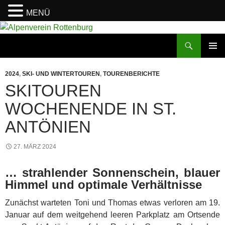
MENÜ
Zum
Inhalt
Suchen
Alpenverein Rottenburg
springen
PRIMÄR
MENÜ
2024
,
SKI- UND WINTERTOUREN
,
TOURENBERICHTE
SKITOUREN
WOCHENENDE IN ST.
ANTÖNIEN
27. MÄRZ 2024
… strahlender Sonnenschein, blauer
Himmel und optimale Verhältnisse
Zunächst warteten Toni und Thomas etwas verloren am 19.
Januar auf dem weitgehend leeren Parkplatz am Ortsende