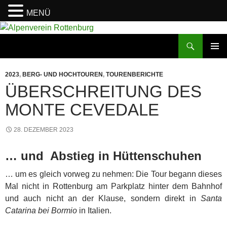
MENÜ
Zum
Inhalt
Suchen
Alpenverein Rottenburg
springen
PRIMÄR
MENÜ
2023
,
BERG- UND HOCHTOUREN
,
TOURENBERICHTE
ÜBERSCHREITUNG DES
MONTE CEVEDALE
28. DEZEMBER 2023
… und Abstieg in Hüttenschuhen
… um es gleich vorweg zu nehmen: Die Tour begann dieses
Mal nicht in Rottenburg am Parkplatz hinter dem Bahnhof
und auch nicht an der Klause, sondern direkt in
Santa
Catarina
bei Bormio
in Italien.