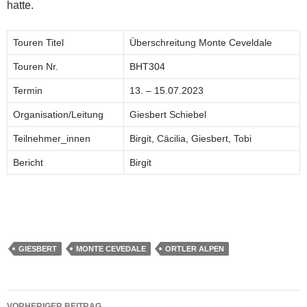
hatte.
Touren Titel
Überschreitung Monte Ceveldale
Touren Nr.
BHT304
Termin
13. – 15.07.2023
Organisation/Leitung
Giesbert Schiebel
Teilnehmer_innen
Birgit, Cäcilia, Giesbert, Tobi
Bericht
Birgit
GIESBERT
MONTE CEVEDALE
ORTLER ALPEN
Beitragsnavigation
VORHERIGER BEITRAG