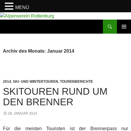
MENÜ
Zum
Inhalt
Suchen
Alpenverein Rottenburg
springen
PRIMÄR
MENÜ
Archiv des Monats: Januar 2014
2014
,
SKI- UND WINTERTOUREN
,
TOURENBERICHTE
SKITOUREN RUND UM
DEN BRENNER
28. JANUAR 2014
Für die meisten Touristen ist der Brennerpass nur