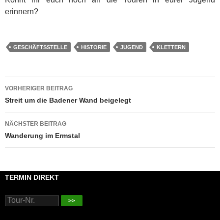
erinnern?
GESCHÄFTSSTELLE
HISTORIE
JUGEND
KLETTERN
Beitragsnavigation
VORHERIGER BEITRAG
Streit um die Badener Wand beigelegt
NÄCHSTER BEITRAG
Wanderung im Ermstal
TERMIN DIREKT
>>