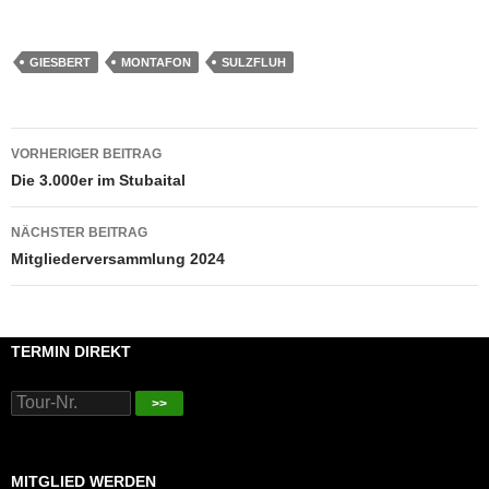
GIESBERT
MONTAFON
SULZFLUH
Beitragsnavigation
VORHERIGER BEITRAG
Die 3.000er im Stubaital
NÄCHSTER BEITRAG
Mitgliederversammlung 2024
TERMIN DIREKT
>>
MITGLIED WERDEN