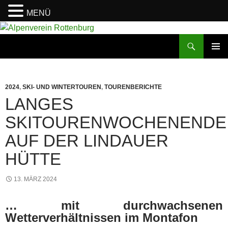
MENÜ
Zum
Inhalt
Suchen
Alpenverein Rottenburg
springen
PRIMÄR
MENÜ
2024
,
SKI- UND WINTERTOUREN
,
TOURENBERICHTE
LANGES
SKITOURENWOCHENENDE
AUF DER LINDAUER
HÜTTE
13. MÄRZ 2024
… mit durchwachsenen
Wetterverhältnissen im Montafon