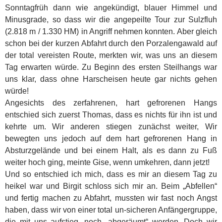
Sonntagfrüh dann wie angekündigt, blauer Himmel und
Minusgrade, so dass wir die angepeilte Tour zur Sulzfluh
(2.818 m / 1.330 HM) in Angriff nehmen konnten. Aber gleich
schon bei der kurzen Abfahrt durch den Porzalengawald auf
der total vereisten Route, merkten wir, was uns an diesem
Tag erwarten würde. Zu Beginn des ersten Steilhangs war
uns klar, dass ohne Harscheisen heute gar nichts gehen
würde!
Angesichts des zerfahrenen, hart gefrorenen Hangs
entschied sich zuerst Thomas, dass es nichts für ihn ist und
kehrte um. Wir anderen stiegen zunächst weiter, Wir
bewegten uns jedoch auf dem hart gefrorenen Hang in
Absturzgelände und bei einem Halt, als es dann zu Fuß
weiter hoch ging, meinte Gise, wenn umkehren, dann jetzt!
Und so entschied ich mich, dass es mir an diesem Tag zu
heikel war und Birgit schloss sich mir an. Beim „Abfellen“
und fertig machen zu Abfahrt, mussten wir fast noch Angst
haben, dass wir von einer total un-sicheren Anfängergruppe,
die mit uns aufstieg, noch „abgeräumt“ werden. Doch wir