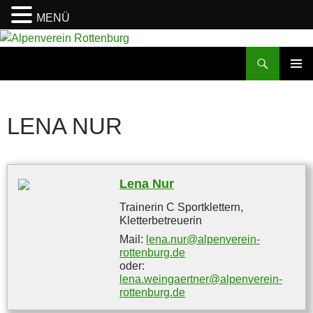
MENÜ
Zum
Inhalt
Suchen
Alpenverein Rottenburg
springen
PRIMÄR
MENÜ
LENA NUR
Lena Nur
Trainerin C Sportklettern
,
Kletterbetreuerin
Mail:
lena.nur@alpenverein-
rottenburg.de
oder:
lena.weingaertner@alpenverein-
rottenburg.de