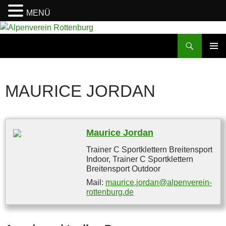
MENÜ
Zum
Inhalt
Suchen
Alpenverein Rottenburg
springen
PRIMÄR
MENÜ
MAURICE JORDAN
Maurice Jordan
Trainer C Sportklettern Breitensport
Indoor
,
Trainer C Sportklettern
Breitensport Outdoor
Mail:
maurice.jordan@alpenverein-
rottenburg.de