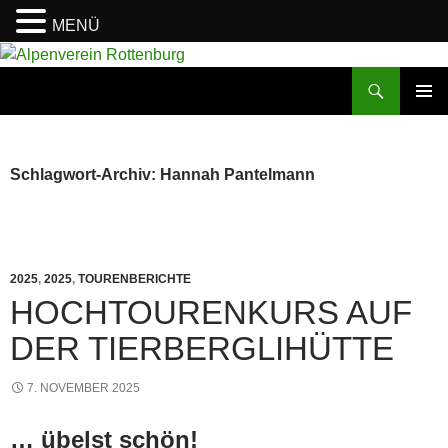
MENÜ
Zum
Inhalt
Suchen
Alpenverein Rottenburg
springen
PRIMÄR
MENÜ
Schlagwort-Archiv: Hannah Pantelmann
2025
,
2025
,
TOURENBERICHTE
HOCHTOURENKURS AUF
DER TIERBERGLIHÜTTE
7. NOVEMBER 2025
… übelst schön!