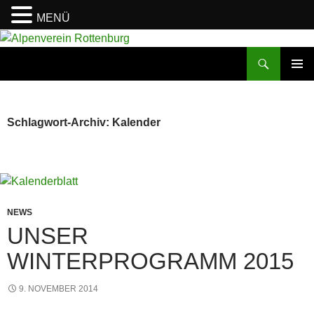
MENÜ
Zum
Inhalt
Suchen
Alpenverein Rottenburg
springen
PRIMÄR
MENÜ
Schlagwort-Archiv: Kalender
NEWS
UNSER
WINTERPROGRAMM 2015
9. NOVEMBER 2014