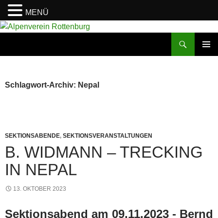
MENÜ
Zum
Inhalt
Suchen
Alpenverein Rottenburg
springen
PRIMÄR
MENÜ
Schlagwort-Archiv: Nepal
SEKTIONSABENDE
,
SEKTIONSVERANSTALTUNGEN
B. WIDMANN – TRECKING
IN NEPAL
13. OKTOBER 2023
Sektionsabend am 09.11.2023 - Bernd